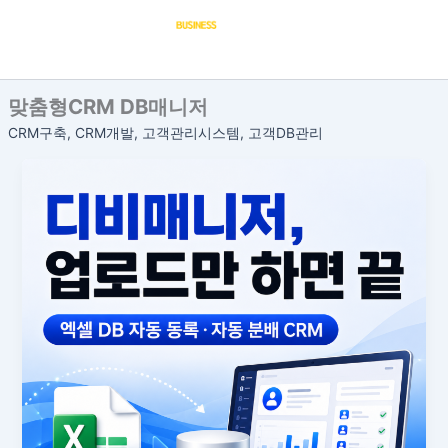
콘
텐
츠
로
맞춤형CRM DB매니저
건
너
CRM구축, CRM개발, 고객관리시스템, 고객DB관리
뛰
기