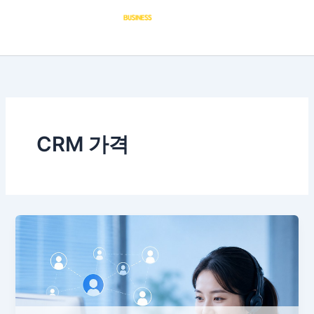
콘
텐
츠
로
건
너
뛰
기
CRM 가격