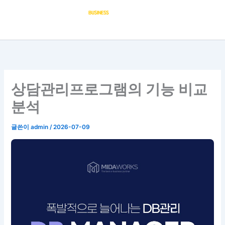
콘
텐
츠
로
건
너
뛰
상담관리프로그램의 기능 비교
기
분석
글쓴이
admin
/
2026-07-09